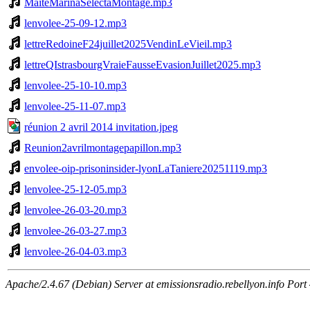
MaiteMarinaSelectaMontage.mp3
lenvolee-25-09-12.mp3
lettreRedoineF24juillet2025VendinLeVieil.mp3
lettreQIstrasbourgVraieFausseEvasionJuillet2025.mp3
lenvolee-25-10-10.mp3
lenvolee-25-11-07.mp3
réunion 2 avril 2014 invitation.jpeg
Reunion2avrilmontagepapillon.mp3
envolee-oip-prisoninsider-lyonLaTaniere20251119.mp3
lenvolee-25-12-05.mp3
lenvolee-26-03-20.mp3
lenvolee-26-03-27.mp3
lenvolee-26-04-03.mp3
Apache/2.4.67 (Debian) Server at emissionsradio.rebellyon.info Port