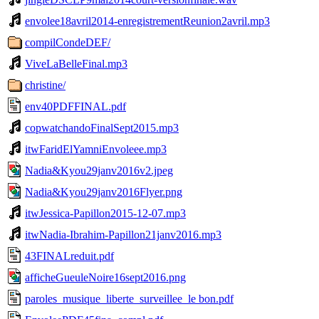
envolee18avril2014-enregistrementReunion2avril.mp3
compilCondeDEF/
ViveLaBelleFinal.mp3
christine/
env40PDFFINAL.pdf
copwatchandoFinalSept2015.mp3
itwFaridElYamniEnvoleee.mp3
Nadia&Kyou29janv2016v2.jpeg
Nadia&Kyou29janv2016Flyer.png
itwJessica-Papillon2015-12-07.mp3
itwNadia-Ibrahim-Papillon21janv2016.mp3
43FINALreduit.pdf
afficheGueuleNoire16sept2016.png
paroles_musique_liberte_surveillee_le bon.pdf