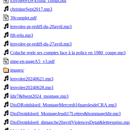
EnvoleePDF45fina_compl.pdf
christineSept2017.mp3
39complet.pdf
lenvolee-pr-rediff-du-20avril.mp3
fifi-relu.mp3
lenvolee-pr-rediff-du-27avril.mp3
Coluche regle ses comptes face à la police en 1980_coupe.mp3
mise-en-pageA5_v3.pdf
images/
lenvolee20240621.mp3
lenvolee20240628.mp3
Idir7&8sept2024_montage.mp3
DioDRoitdsloeil_MontageMercredi16parolesdeCRA.mp3
DioDroitdsloeil_MontageJeudi17Lettres&hommageIdir.mp3
DioDroitdsloeil_dimanche20avrilViolencesDetat&lettrespriso.mp