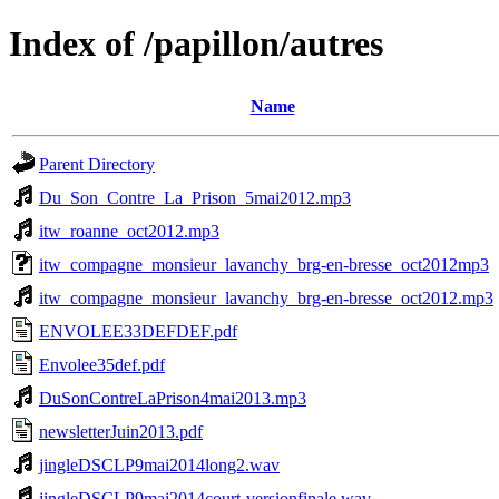
Index of /papillon/autres
Name
Parent Directory
Du_Son_Contre_La_Prison_5mai2012.mp3
itw_roanne_oct2012.mp3
itw_compagne_monsieur_lavanchy_brg-en-bresse_oct2012mp3
itw_compagne_monsieur_lavanchy_brg-en-bresse_oct2012.mp3
ENVOLEE33DEFDEF.pdf
Envolee35def.pdf
DuSonContreLaPrison4mai2013.mp3
newsletterJuin2013.pdf
jingleDSCLP9mai2014long2.wav
jingleDSCLP9mai2014court-versionfinale.wav