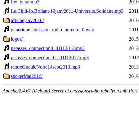
Itw_gerar.mp3
2010
Le.Chili-Jo.Brillant-19janv2011-Universite.Solidaire.mp3
2011
affichejanv2016/
2016
generique_emission_radio_numero_0.wav
2011
logos/
2015
petasses_connection0_01112012.mp3
2012
petasses_connection_0 - 01112012.mp3
2012
rentreGueuleNoire14sept2013.mp3
2013
stickerMai2016/
2016
Apache/2.4.67 (Debian) Server at emissionsradio.rebellyon.info Port