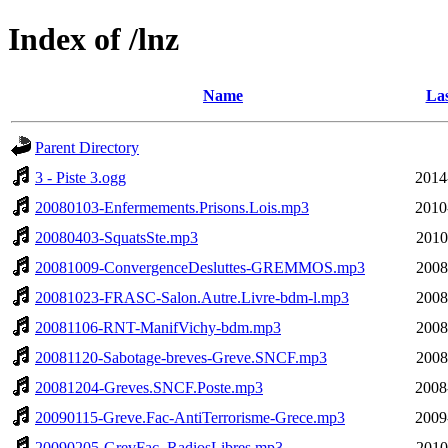
Index of /lnz
Name
Las
Parent Directory
3 - Piste 3.ogg
2014
20080103-Enfermements.Prisons.Lois.mp3
2010
20080403-SquatsSte.mp3
2010
20081009-ConvergenceDesluttes-GREMMOS.mp3
2008
20081023-FRASC-Salon.Autre.Livre-bdm-l.mp3
2008
20081106-RNT-ManifVichy-bdm.mp3
2008
20081120-Sabotage-breves-Greve.SNCF.mp3
2008
20081204-Greves.SNCF.Poste.mp3
2008
20090115-Greve.Fac-AntiTerrorisme-Grece.mp3
2009
20090205-GrevFac_RadiosLibres.mp3
2010