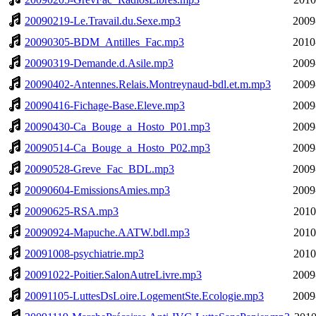
20090219-Le.Travail.du.Sexe.mp3
2009
20090305-BDM_Antilles_Fac.mp3
2010
20090319-Demande.d.Asile.mp3
2009
20090402-Antennes.Relais.Montreynaud-bdl.et.m.mp3
2009
20090416-Fichage-Base.Eleve.mp3
2009
20090430-Ca_Bouge_a_Hosto_P01.mp3
2009
20090514-Ca_Bouge_a_Hosto_P02.mp3
2009
20090528-Greve_Fac_BDL.mp3
2009
20090604-EmissionsAmies.mp3
2009
20090625-RSA.mp3
2010
20090924-Mapuche.AATW.bdl.mp3
2010
20091008-psychiatrie.mp3
2010
20091022-Poitier.SalonAutreLivre.mp3
2009
20091105-LuttesDsLoire.LogementSte.Ecologie.mp3
2009