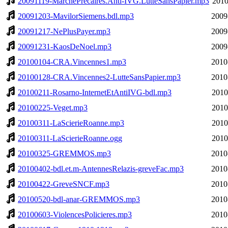
20091119-MarchePrécaires.Anti-IVG.LutteSansPapier.mp3
2010
20091203-MavilorSiemens.bdl.mp3
2009
20091217-NePlusPayer.mp3
2009
20091231-KaosDeNoel.mp3
2009
20100104-CRA.Vincennes1.mp3
2010
20100128-CRA.Vincennes2-LutteSansPapier.mp3
2010
20100211-Rosarno-InternetEtAntiIVG-bdl.mp3
2010
20100225-Veget.mp3
2010
20100311-LaScierieRoanne.mp3
2010
20100311-LaScierieRoanne.ogg
2010
20100325-GREMMOS.mp3
2010
20100402-bdl.et.m-AntennesRelazis-greveFac.mp3
2010
20100422-GreveSNCF.mp3
2010
20100520-bdl-anar-GREMMOS.mp3
2010
20100603-ViolencesPolicieres.mp3
2010