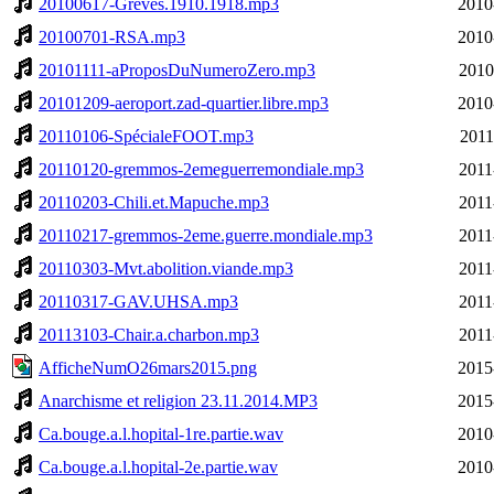
20100617-Greves.1910.1918.mp3
2010
20100701-RSA.mp3
2010
20101111-aProposDuNumeroZero.mp3
2010
20101209-aeroport.zad-quartier.libre.mp3
2010
20110106-SpécialeFOOT.mp3
2011
20110120-gremmos-2emeguerremondiale.mp3
2011
20110203-Chili.et.Mapuche.mp3
2011
20110217-gremmos-2eme.guerre.mondiale.mp3
2011
20110303-Mvt.abolition.viande.mp3
2011
20110317-GAV.UHSA.mp3
2011
20113103-Chair.a.charbon.mp3
2011
AfficheNumO26mars2015.png
2015
Anarchisme et religion 23.11.2014.MP3
2015
Ca.bouge.a.l.hopital-1re.partie.wav
2010
Ca.bouge.a.l.hopital-2e.partie.wav
2010